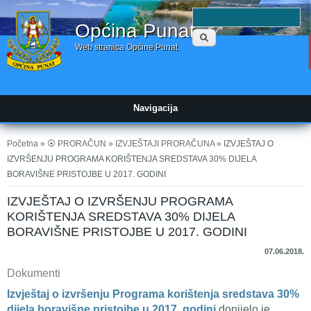
Obrazac
P
Općina Punat
pretraživanja
Web stranica Općine Punat.
Navigacija
Vi ste ovdje
Početna
»
⦿ PRORAČUN
»
IZVJEŠTAJI PRORAČUNA
» IZVJEŠTAJ O
IZVRŠENJU PROGRAMA KORIŠTENJA SREDSTAVA 30% DIJELA
BORAVIŠNE PRISTOJBE U 2017. GODINI
IZVJEŠTAJ O IZVRŠENJU PROGRAMA
KORIŠTENJA SREDSTAVA 30% DIJELA
BORAVIŠNE PRISTOJBE U 2017. GODINI
07.06.2018.
Dokumenti
Izvještaj o izvršenju Programa korištenja sredstava 30%
dijela boravišne pristojbe u 2017. godini
donijelo je