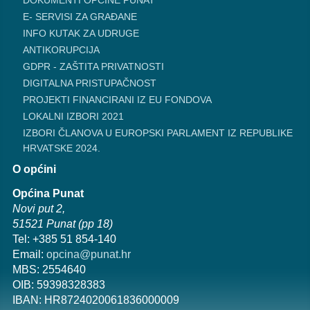
DOKUMENTI OPĆINE PUNAT
E- SERVISI ZA GRAĐANE
INFO KUTAK ZA UDRUGE
ANTIKORUPCIJA
GDPR - ZAŠTITA PRIVATNOSTI
DIGITALNA PRISTUPAČNOST
PROJEKTI FINANCIRANI IZ EU FONDOVA
LOKALNI IZBORI 2021
IZBORI ČLANOVA U EUROPSKI PARLAMENT IZ REPUBLIKE
HRVATSKE 2024.
O općini
Općina Punat
Novi put 2,
51521 Punat (pp 18)
Tel: +385 51 854-140
Email:
opcina@punat.hr
MBS: 2554640
OIB: 59398328383
IBAN: HR8724020061836000009