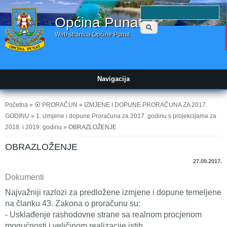
Obrazac
P
Općina Punat
pretraživanja
Web stranica Općine Punat.
Navigacija
Vi ste ovdje
Početna
»
⦿ PRORAČUN
»
IZMJENE I DOPUNE PRORAČUNA ZA 2017.
GODINU
»
1. izmjene i dopune Proračuna za 2017. godinu s projekcijama za
2018. i 2019. godinu
» OBRAZLOŽENJE
OBRAZLOŽENJE
27.09.2017.
Dokumenti
Najvažniji razlozi za predložene izmjene i dopune temeljene
na članku 43. Zakona o proračunu su:
- Usklađenje rashodovne strane sa realnom procjenom
mogućnosti i veličinom realizacije istih