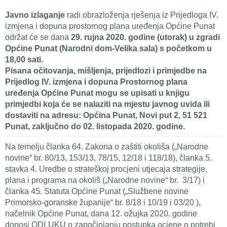
Javno izlaganje
radi obrazloženja rješenja iz Prijedloga IV.
izmjena i dopuna prostornog plana uređenja Općine Punat
održat će se dana
29. rujna 2020. godine (utorak) u zgradi
Općine Punat (Narodni dom-Velika sala) s početkom u
18,00 sati.
Pisana očitovanja, mišljenja, prijedlozi i primjedbe na
Prijedlog IV. izmjena i dopuna Prostornog plana
uređenja Općine Punat mogu se upisati u knjigu
primjedbi koja će se nalaziti na mjestu javnog uvida ili
dostaviti na adresu: Općina Punat, Novi put 2, 51 521
Punat, zaključno do 02. listopada 2020. godine.
Na temelju članka 64. Zakona o zaštiti okoliša („Narodne
novine“ br. 80/13, 153/13, 78/15, 12/18 i 118/18), članka 5.
stavka 4. Uredbe o strateškoj procjeni utjecaja strategije,
plana i programa na okoliš („Narodne novine“ br. 3/17) i
članka 45. Statuta Općine Punat („Službene novine
Primorsko-goranske županije“ br. 8/18 i 10/19 i 03/20 ),
načelnik Općine Punat, dana 12. ožujka 2020. godine
donosi ODLUKU o započinjanju postupka ocjene o potrebi