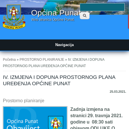
Obrazac
P
Općina Punat
pretraživanja
Web stranica Općine Punat.
Navigacija
Vi ste ovdje
Početna
»
PROSTORNO PLANIRANJE
» IV. IZMJENA I DOPUNA
PROSTORNOG PLANA UREĐENJA OPĆINE PUNAT
IV. IZMJENA I DOPUNA PROSTORNOG PLANA
UREĐENJA OPĆINE PUNAT
25.03.2021.
Prostorno planiranje
Zadnja izmjena na
stranici 29. travnja 2021.
godine u 08:30 sati
objavom ODLUKE O