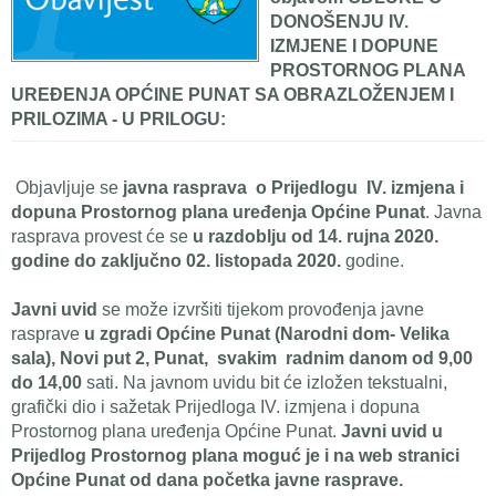
DONOŠENJU IV.
IZMJENE I DOPUNE
PROSTORNOG PLANA
UREĐENJA OPĆINE PUNAT SA OBRAZLOŽENJEM I
PRILOZIMA - U PRILOGU:
Objavljuje se
javna rasprava o Prijedlogu IV. izmjena i
dopuna Prostornog plana uređenja Općine Punat
. Javna
rasprava provest će se
u razdoblju od 14. rujna 2020.
godine do zaključno 02. listopada 2020.
godine.
Javni uvid
se može izvršiti tijekom provođenja javne
rasprave
u zgradi Općine Punat (Narodni dom- Velika
sala), Novi put 2, Punat, svakim radnim danom od 9,00
do 14,00
sati. Na javnom uvidu bit će izložen tekstualni,
grafički dio i sažetak Prijedloga IV. izmjena i dopuna
Prostornog plana uređenja Općine Punat.
Javni uvid u
Prijedlog Prostornog plana moguć je i na web stranici
Općine Punat od dana početka javne rasprave.