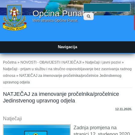
Obrazac
P
Općina Punat
pretraživanja
Web stranica Općine Punat.
Navigacija
Vi ste ovdje
Početna
»
NOVOSTI - OBAVIJESTI I NATJEČAJI
»
Natječaji i javni pozivi
»
Natječaji - prijam u službu i na stručno osposobljavanje bez zasnivanja radnog
odnosa
» NATJEČAJ za imenovanje pročelnika/pročelnice Jedinstvenog
upravnog odjela
NATJEČAJ za imenovanje pročelnika/pročelnice
Jedinstvenog upravnog odjela
12.11.2020.
Natječaji
Zadnja promjena na
stranici 12. studenog 2020.