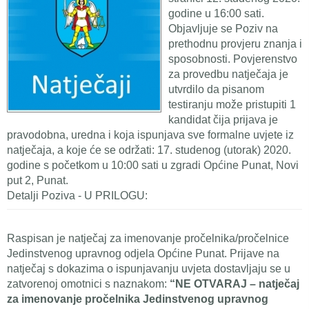
godine u 16:00 sati.
Objavljuje se Poziv na
prethodnu provjeru znanja i
sposobnosti. Povjerenstvo
za provedbu natječaja je
utvrdilo da pisanom
testiranju može pristupiti 1
kandidat čija prijava je
pravodobna, uredna i koja ispunjava sve formalne uvjete iz
natječaja, a koje će se održati: 17. studenog (utorak) 2020.
godine s početkom u 10:00 sati u zgradi Općine Punat, Novi
put 2, Punat.
Detalji Poziva - U PRILOGU:
Raspisan je natječaj za imenovanje pročelnika/pročelnice
Jedinstvenog upravnog odjela Općine Punat. Prijave na
natječaj s dokazima o ispunjavanju uvjeta dostavljaju se u
zatvorenoj omotnici s naznakom:
“NE OTVARAJ – natječaj
za imenovanje pročelnika Jedinstvenog upravnog