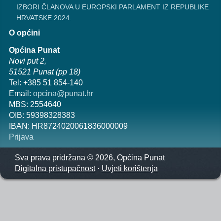
IZBORI ČLANOVA U EUROPSKI PARLAMENT IZ REPUBLIKE
HRVATSKE 2024.
O općini
Općina Punat
Novi put 2,
51521 Punat (pp 18)
Tel: +385 51 854-140
Email:
opcina@punat.hr
MBS: 2554640
OIB: 59398328383
IBAN: HR8724020061836000009
Prijava
Sva prava pridržana © 2026, Općina Punat
Digitalna pristupačnost
·
Uvjeti korištenja