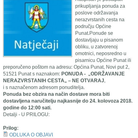
prikupljanja ponuda za
poslove održavanja
nerazvrstanih cesta na
području Općine
Punat.Ponude se
dostavljaju u pisanom
obliku, u zatvorenoj
omotnici, neposredno u
pisarnicu Općine Punat ili
preporučeno poštom na adresu: Općina Punat, Novi put 2,
51521 Punat s naznakom:
PONUDA - „ODRŽAVANJE
NERAZVRSTANIH CESTA„ – NE OTVARAJ
,
i s naznačenom adresom ponuditelja.
Ponuda bez obzira na način dostave mora biti
dostavljena naručitelju najkasnije do 24. kolovoza 2018.
godine do 12:00 sati.
Detalji - U PRILOGU:
Prilog:
ODLUKA O OBJAVI