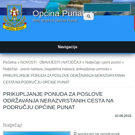
Obrazac
P
Općina Punat
pretraživanja
Web stranica Općine Punat.
Navigacija
Vi ste ovdje
Početna
»
NOVOSTI - OBAVIJESTI I NATJEČAJI
»
Natječaji i javni pozivi
»
Natječaji - javna nabava, bagatelna nabava, prikupljanje ponuda
»
PRIKUPLJANJE PONUDA ZA POSLOVE ODRŽAVANJA NERAZVRSTANIH
CESTA NA PODRUČJU OPĆINE PUNAT
PRIKUPLJANJE PONUDA ZA POSLOVE
ODRŽAVANJA NERAZVRSTANIH CESTA NA
PODRUČJU OPĆINE PUNAT
02.08.2018.
Natječaji
Raspisan je postupak