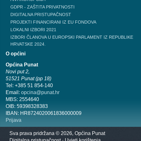
GDPR - ZAŠTITA PRIVATNOSTI
DIGITALNA PRISTUPAČNOST
PROJEKTI FINANCIRANI IZ EU FONDOVA
LOKALNI IZBORI 2021
IZBORI ČLANOVA U EUROPSKI PARLAMENT IZ REPUBLIKE
HRVATSKE 2024.
O općini
Općina Punat
Novi put 2,
51521 Punat (pp 18)
Tel: +385 51 854-140
Email:
opcina@punat.hr
MBS: 2554640
OIB: 59398328383
IBAN: HR8724020061836000009
Prijava
Sva prava pridržana © 2026, Općina Punat
Digitalna pristupačnost
·
Uvjeti korištenja