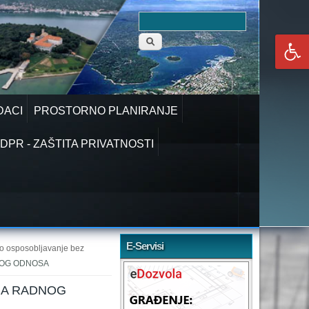
Obrazac
Pretraga
pretraživanja
DACI
PROSTORNO PLANIRANJE
DPR - ZAŠTITA PRIVATNOSTI
E-Servisi
čno osposobljavanje bez
NOG ODNOSA
JA RADNOG