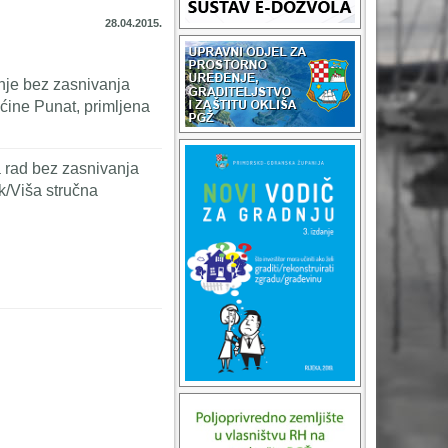
28.04.2015.
nje bez zasnivanja
ine Punat, primljena
a rad bez zasnivanja
k/Viša stručna