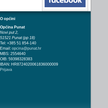
O općini
Općina Punat
Novi put 2,
51521 Punat (pp 18)
Tel: +385 51 854-140
Email:
opcina@punat.hr
MBS: 2554640
OIB: 59398328383
IBAN: HR8724020061836000009
Prijava