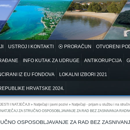
JI
USTROJ I KONTAKTI
⦿ PRORAČUN
OTVORENI PO
GRAĐANE
INFO KUTAK ZA UDRUGE
ANTIKORUPCIJA
G
NCIRANI IZ EU FONDOVA
LOKALNI IZBORI 2021
REPUBLIKE HRVATSKE 2024.
JESTI I NATJEČAJI
»
Natječaji i javni pozivi
»
Natječaji - prijam u službu i na stru
 NATJEČAJ ZA STRUČNO OSPOSOBLJAVANJE ZA RAD BEZ ZASNIVANJA RAD
RUČNO OSPOSOBLJAVANJE ZA RAD BEZ ZASNIVAN