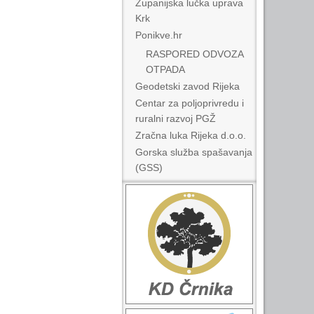
Županijska lučka uprava
Krk
Ponikve.hr
RASPORED ODVOZA
OTPADA
Geodetski zavod Rijeka
Centar za poljoprivredu i
ruralni razvoj PGŽ
Zračna luka Rijeka d.o.o.
Gorska služba spašavanja
(GSS)