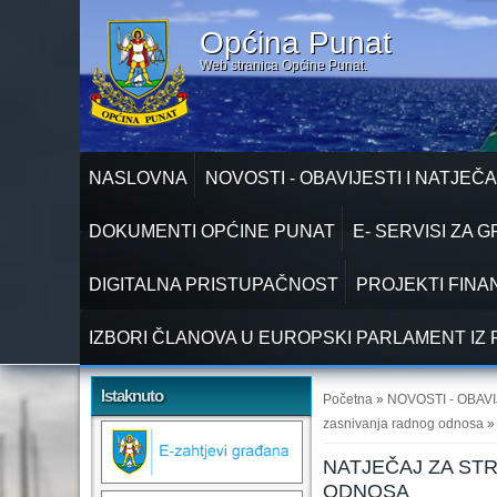
Općina Punat
Web stranica Općine Punat.
NASLOVNA
NOVOSTI - OBAVIJESTI I NATJEČA
DOKUMENTI OPĆINE PUNAT
E- SERVISI ZA 
DIGITALNA PRISTUPAČNOST
PROJEKTI FINA
IZBORI ČLANOVA U EUROPSKI PARLAMENT IZ 
Vi ste ovdje
Istaknuto
Početna
»
NOVOSTI - OBAVI
zasnivanja radnog odnosa
»
NATJEČAJ ZA ST
ODNOSA