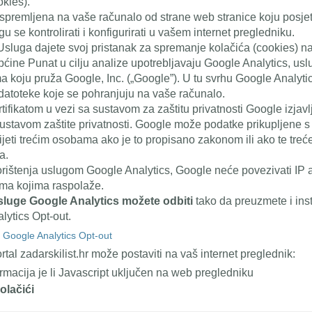
okies).
 spremljena na vaše računalo od strane web stranice koju posjet
 se kontrolirati i konfigurirati u vašem internet pregledniku.
 Usluga dajete svoj pristanak za spremanje kolačića (cookies) 
pćine Punat u cilju analize upotrebljavaju Google Analytics, usl
a koju pruža Google, Inc. („Google”). U tu svrhu Google Analyti
 datoteke koje se pohranjuju na vaše računalo.
tifikatom u vezi sa sustavom za zaštitu privatnosti Google izjavl
stavom zaštite privatnosti. Google može podatke prikupljene 
ijeti trećim osobama ako je to propisano zakonom ili ako te tre
a.
orištenja uslugom Google Analytics, Google neće povezivati IP a
ma kojima raspolaže.
sluge Google Analytics možete odbiti
tako da preuzmete i inst
lytics Opt-out.
 Google Analytics Opt-out
rtal zadarskilist.hr može postaviti na vaš internet preglednik:
nformacija je li Javascript uključen na web pregledniku
olačići