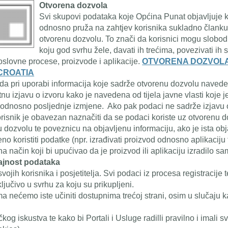
Otvorena dozvola
Svi skupovi podataka koje Općina Punat objavljuje 
odnosno pruža na zahtjev korisnika sukladno članku
otvorenu dozvolu. To znači da korisnici mogu slobodn
koju god svrhu žele, davati ih trećima, povezivati ih 
poslovne procese, proizvode i aplikacije.
OTVORENA DOZVOL
CROATIA
da pri uporabi informacija koje sadrže otvorenu dozvolu navede i
nu izjavu o izvoru kako je navedena od tijela javne vlasti koje je
odnosno posljednje izmjene. Ako pak podaci ne sadrže izjavu o
risnik je obavezan naznačiti da se podaci koriste uz otvorenu do
dozvolu te poveznicu na objavljenu informaciju, ako je ista obj
eno koristiti podatke (npr. izrađivati proizvod odnosno aplikacij
način koji bi upućivao da je proizvod ili aplikaciju izradilo samo
 tajnost podataka
ojih korisnika i posjetitelja. Svi podaci iz procesa registracije t
ključivo u svrhu za koju su prikupljeni.
ma nećemo iste učiniti dostupnima trećoj strani, osim u slučaju
kog iskustva te kako bi Portali i Usluge radilli pravilno i imali s