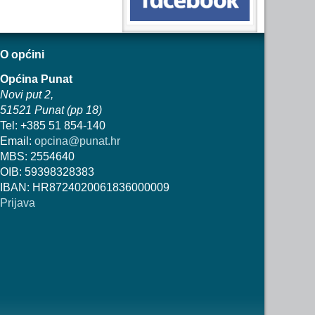
O općini
Općina Punat
Novi put 2,
51521 Punat (pp 18)
Tel: +385 51 854-140
Email:
opcina@punat.hr
MBS: 2554640
OIB: 59398328383
IBAN: HR8724020061836000009
Prijava