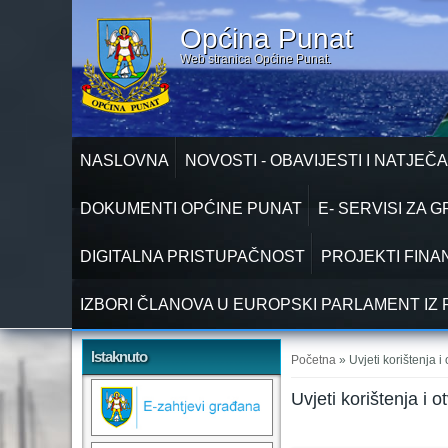
Općina Punat
Web stranica Općine Punat.
NASLOVNA
NOVOSTI - OBAVIJESTI I NATJEČA
DOKUMENTI OPĆINE PUNAT
E- SERVISI ZA 
DIGITALNA PRISTUPAČNOST
PROJEKTI FINA
IZBORI ČLANOVA U EUROPSKI PARLAMENT IZ 
Vi ste ovdje
Istaknuto
Početna
» Uvjeti korištenja 
Uvjeti korištenja i 