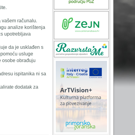
ite.
na vašem računalu.
ugu analize korištenja
cs upotrebljava
juje da je usklađen s
s pomoću usluge
će osobe obrađuju
dresu ispitanika ni sa
alirate dodatak za