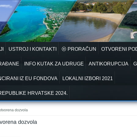
JI
USTROJ I KONTAKTI
⦿ PRORAČUN
OTVORENI PO
GRAĐANE
INFO KUTAK ZA UDRUGE
ANTIKORUPCIJA
G
NCIRANI IZ EU FONDOVA
LOKALNI IZBORI 2021
REPUBLIKE HRVATSKE 2024.
i otvorena dozvola
otvorena dozvola