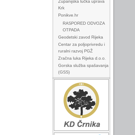
Županijska lučka uprava
Krk
Ponikve.hr
RASPORED ODVOZA
OTPADA
Geodetski zavod Rijeka
Centar za poljoprivredu i
ruralni razvoj PGŽ
Zračna luka Rijeka d.o.o.
Gorska služba spašavanja
(GSS)