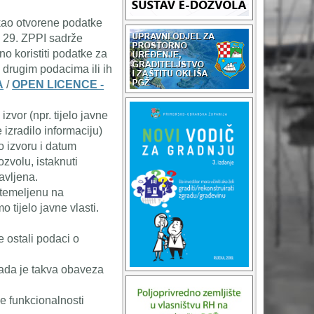
kao otvorene podatke
 29. ZPPI sadrže
o koristiti podatke za
s drugim podacima ili ih
A
/
OPEN LICENCE -
zvor (npr. tijelo javne
 izradilo informaciju)
 izvoru i datum
zvolu, istaknuti
avljena.
u temeljenu na
 tijelo javne vlasti.
e ostali podaci o
 kada je takva obaveza
ve funkcionalnosti