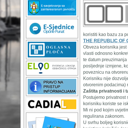
koristiti kao bazu za 
THE REPUBLIC OF 
Obveza korisnika jest 
vlasti odnosno konkret
te datum preuzimanja 
posljednje izmjene, ko
poveznicu na otvorenu 
Korisniku nije dozvolj
otvorenim podacima) na 
Zaštita privatnosti i
Postujemo privatnost sv
korisniku koriste se is
Mi ni pod kojim uvjeti
regulirana zakonom.
U svrhu boljeg korisnič