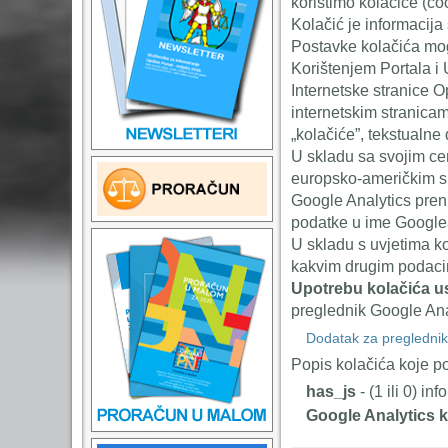
koristimo kolačiće (co
Kolačić je informacija
Postavke kolačića mogu
Korištenjem Portala i
Internetske stranice O
internetskim stranicam
„kolačiće”, tekstualne
U skladu sa svojim cer
europsko-američkim su
Google Analytics pren
podatke u ime Google
U skladu s uvjetima k
kakvim drugim podaci
Upotrebu kolačića u
preglednik Google Ana
Dodatak za preglednik
Popis kolačića koje po
has_js
- (1 ili 0) i
Google Analytics k