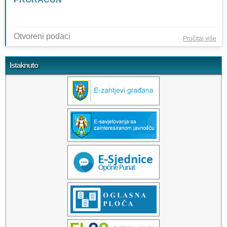
Otvoreni podaci
o
Pročitaj više
PR
Istaknuto