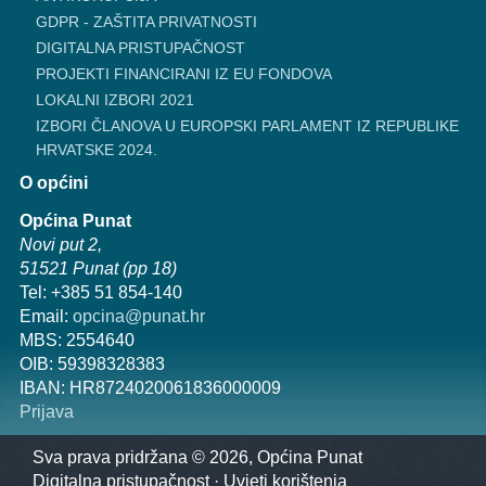
GDPR - ZAŠTITA PRIVATNOSTI
DIGITALNA PRISTUPAČNOST
PROJEKTI FINANCIRANI IZ EU FONDOVA
LOKALNI IZBORI 2021
IZBORI ČLANOVA U EUROPSKI PARLAMENT IZ REPUBLIKE
HRVATSKE 2024.
O općini
Općina Punat
Novi put 2,
51521 Punat (pp 18)
Tel: +385 51 854-140
Email:
opcina@punat.hr
MBS: 2554640
OIB: 59398328383
IBAN: HR8724020061836000009
Prijava
Sva prava pridržana © 2026, Općina Punat
Digitalna pristupačnost
·
Uvjeti korištenja