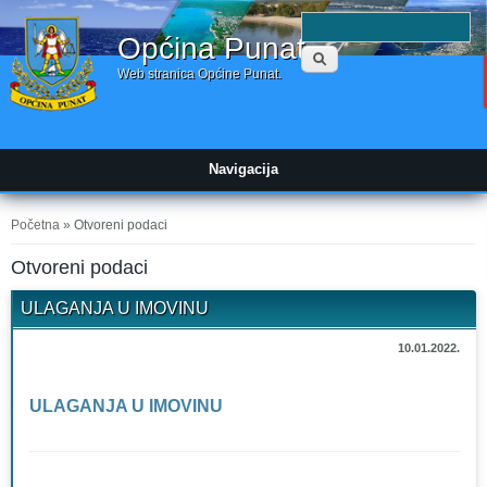
Obrazac
P
Općina Punat
pretraživanja
Web stranica Općine Punat.
Navigacija
Vi ste ovdje
Početna
» Otvoreni podaci
Otvoreni podaci
ULAGANJA U IMOVINU
10.01.2022.
ULAGANJA U IMOVINU