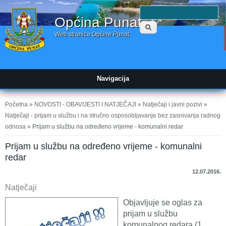
Obrazac
P
Općina Punat
pretraživanja
Web stranica Općine Punat.
Navigacija
Vi ste ovdje
Početna
»
NOVOSTI - OBAVIJESTI I NATJEČAJI
»
Natječaji i javni pozivi
»
Natječaji - prijam u službu i na stručno osposobljavanje bez zasnivanja radnog
odnosa
» Prijam u službu na određeno vrijeme - komunalni redar
Prijam u službu na određeno vrijeme - komunalni
redar
12.07.2016.
Natječaji
Objavljuje se oglas za
prijam u službu
komunalnog redara (1