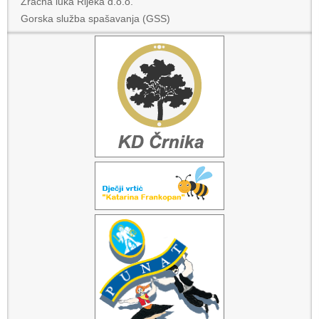
Zračna luka Rijeka d.o.o.
Gorska služba spašavanja (GSS)