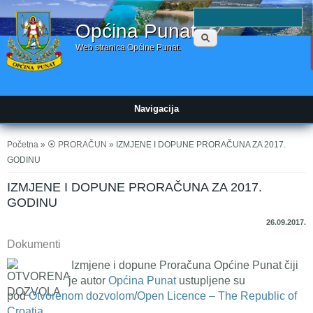
Obrazac
P
Općina Punat
pretraživanja
Web stranica Općine Punat.
Navigacija
Vi ste ovdje
Početna
»
⦿ PRORAČUN
» IZMJENE I DOPUNE PRORAČUNA ZA 2017.
GODINU
IZMJENE I DOPUNE PRORAČUNA ZA 2017.
GODINU
26.09.2017.
Dokumenti
Izmjene i dopune Proračuna Općine Punat čiji
je autor
Općina Punat
ustupljene su
pod
Otvorenom dozvolom
/
Open Licence – The Republic of
Croatia
.