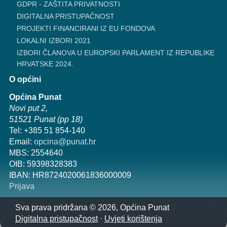
GDPR - ZAŠTITA PRIVATNOSTI
DIGITALNA PRISTUPAČNOST
PROJEKTI FINANCIRANI IZ EU FONDOVA
LOKALNI IZBORI 2021
IZBORI ČLANOVA U EUROPSKI PARLAMENT IZ REPUBLIKE
HRVATSKE 2024.
O općini
Općina Punat
Novi put 2,
51521 Punat (pp 18)
Tel: +385 51 854-140
Email:
opcina@punat.hr
MBS: 2554640
OIB: 59398328383
IBAN: HR8724020061836000009
Prijava
Sva prava pridržana © 2026, Općina Punat
Digitalna pristupačnost
·
Uvjeti korištenja