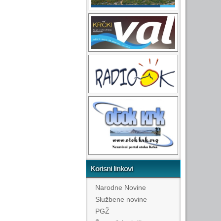
6.01.1913. -
25.04.1995.
Korisni linkovi
Narodne Novine
Službene novine
PGŽ