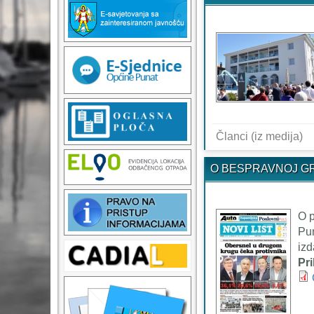
Članci (iz medija)
O BESPRAVNOJ G
O p
Pun
izd
Pr