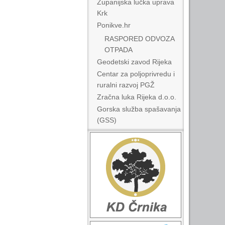
Županijska lučka uprava
Krk
Ponikve.hr
RASPORED ODVOZA
OTPADA
Geodetski zavod Rijeka
Centar za poljoprivredu i
ruralni razvoj PGŽ
Zračna luka Rijeka d.o.o.
Gorska služba spašavanja
(GSS)