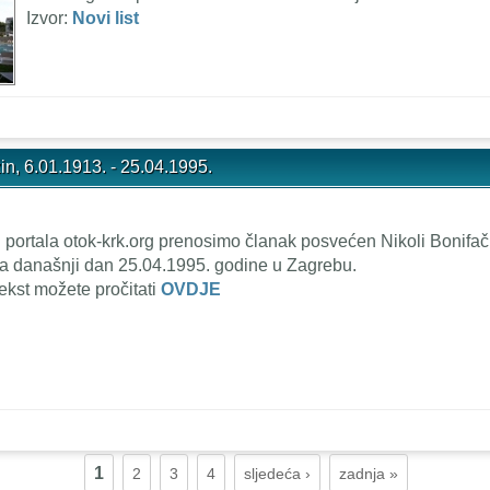
Izvor:
Novi list
in, 6.01.1913. - 25.04.1995.
 portala otok-krk.org prenosimo članak posvećen Nikoli Bonifa
a današnji dan 25.04.1995. godine u Zagrebu.
ekst možete pročitati
OVDJE
1
2
3
4
sljedeća ›
zadnja »