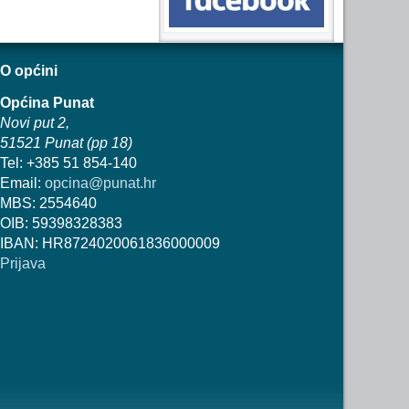
O općini
Općina Punat
Novi put 2,
51521 Punat (pp 18)
Tel: +385 51 854-140
Email:
opcina@punat.hr
MBS: 2554640
OIB: 59398328383
IBAN: HR8724020061836000009
Prijava