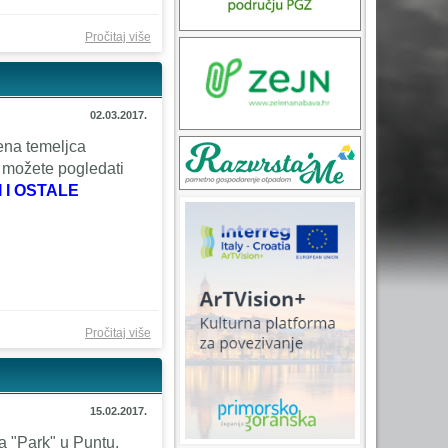
o O
Pročitaj više
BESPRAVNOJ
GRADNJI NA
PODRUČJU
02.03.2017.
OPĆINE
ena temeljca
PUNAT
 možete pogledati
 I OSTALE
o Kreće
Pročitaj više
POS-ova
stanogradnja
(preneseno
15.02.2017.
iz "Novog
la "Park" u Puntu.
Lista")