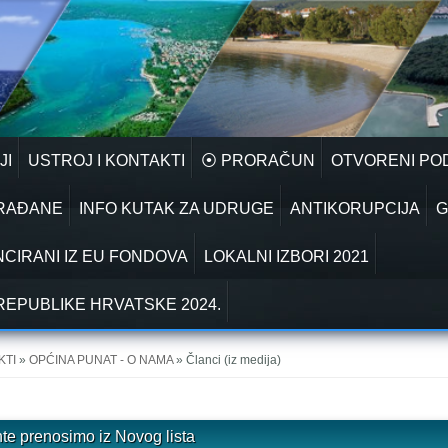
JI
USTROJ I KONTAKTI
⦿ PRORAČUN
OTVORENI PO
GRAĐANE
INFO KUTAK ZA UDRUGE
ANTIKORUPCIJA
G
NCIRANI IZ EU FONDOVA
LOKALNI IZBORI 2021
REPUBLIKE HRVATSKE 2024.
KTI
»
OPĆINA PUNAT - O NAMA
» Članci (iz medija)
nte prenosimo iz Novog lista