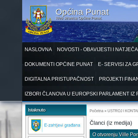
Općina Punat
Web stranica Općine Punat.
NASLOVNA
NOVOSTI - OBAVIJESTI I NATJEČA
DOKUMENTI OPĆINE PUNAT
E- SERVISI ZA 
DIGITALNA PRISTUPAČNOST
PROJEKTI FINA
IZBORI ČLANOVA U EUROPSKI PARLAMENT IZ 
Vi ste ovdje
Istaknuto
Početna
»
USTROJ I KONTA
Članci (iz medija)
O otvorenju Ville Po