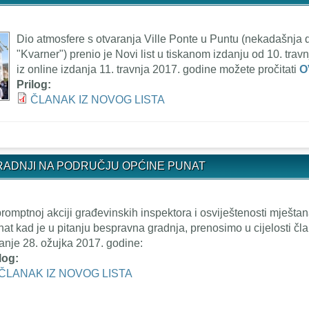
Dio atmosfere s otvaranja Ville Ponte u Puntu (nekadašnja
"Kvarner") prenio je Novi list u tiskanom izdanju od 10. travn
iz online izdanja 11. travnja 2017. godine možete pročitati
O
Prilog:
ČLANAK IZ NOVOG LISTA
RADNJI NA PODRUČJU OPĆINE PUNAT
romptnoj akciji građevinskih inspektora i osviještenosti mješta
at kad je u pitanju bespravna gradnja, prenosimo u cijelosti čla
anje 28. ožujka 2017. godine:
ilog:
ČLANAK IZ NOVOG LISTA