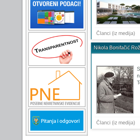
Članci (iz medija)
Nikola Bonifačić Rož
S
n
T
Članci (iz medija)
Stranice