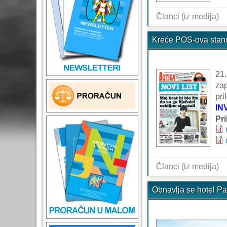
Članci (iz medija)
Kreće POS-ova stano
21.
zap
pri
IN
Pr
Članci (iz medija)
Obnavlja se hotel Pa