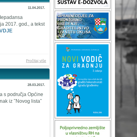
11.04.2017.
 depadansa
ja 2017. god., a tekst
VDJE
o O
Pročitaj više
otvorenju
Ville
Ponte
28.03.2017.
prenosimo
na s područja Općine
iz Novog
nak iz "Novog lista"
lista