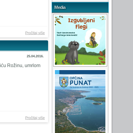
Media
o
Pročitaj više
Obnavlja
se hotel
Park u
25.04.2016.
Puntu
čiću Rožinu, umrlom
o Nikola
Pročitaj više
Bonifačić
Rožin,