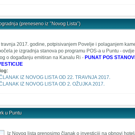
gradnja (preneseno iz "Novog Lista")
 travnja 2017. godine, potpisivanjem Povelje i polaganjem kam
očela je izgradnja stanova po programu POS-a u Puntu - ovdje
log o događanju emitiran na Kanalu Ri -
PUNAT POS STANOVI
VESTICIJE
ilog:
ČLANAK IZ NOVOG LISTA OD 22. TRAVNJA 2017.
ČLANAK IZ NOVOG LISTA OD 2. OŽUJKA 2017.
rk u Puntu
Iz Novog lista prenosimo članak o investiciji na obnovi hote