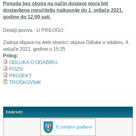
Ponuda bez obzira na način dostave mora biti
dostavljena naručitelju najkasnije do 1. veljače 2021.
godine do 12:00 sati.
Detalji poziva - U PRILOGU:
Zadnja objava na web stranici: objava Odluke o odabiru, 4.
veljače 2021. godine u 15:35
Prilog:
ODLUKA O ODABIRU
POZIV
PROJEKT
TROŠKOVNIK
Tweet Widget
Istaknuto