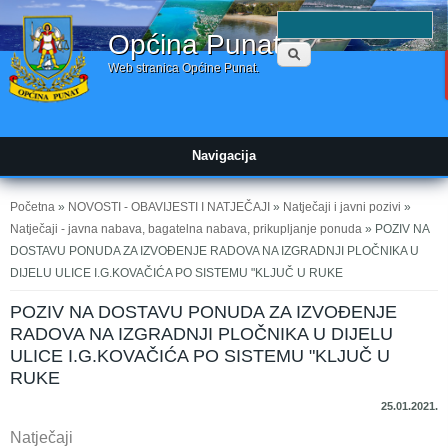
Obrazac
P
Općina Punat
pretraživanja
Web stranica Općine Punat.
Navigacija
Vi ste ovdje
Početna
»
NOVOSTI - OBAVIJESTI I NATJEČAJI
»
Natječaji i javni pozivi
»
Natječaji - javna nabava, bagatelna nabava, prikupljanje ponuda
» POZIV NA
DOSTAVU PONUDA ZA IZVOĐENJE RADOVA NA IZGRADNJI PLOČNIKA U
DIJELU ULICE I.G.KOVAČIĆA PO SISTEMU "KLJUČ U RUKE
POZIV NA DOSTAVU PONUDA ZA IZVOĐENJE
RADOVA NA IZGRADNJI PLOČNIKA U DIJELU
ULICE I.G.KOVAČIĆA PO SISTEMU "KLJUČ U
RUKE
25.01.2021.
Natječaji