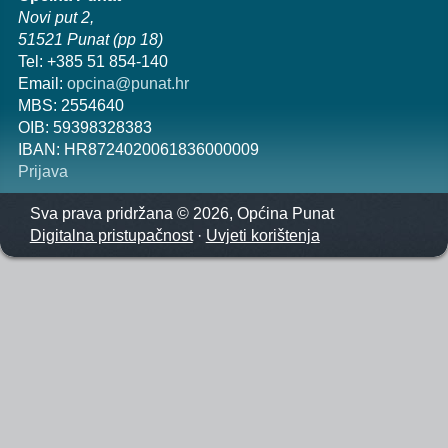
Novi put 2,
51521 Punat (pp 18)
Tel: +385 51 854-140
Email:
opcina@punat.hr
MBS: 2554640
OIB: 59398328383
IBAN: HR8724020061836000009
Prijava
Sva prava pridržana © 2026, Općina Punat
Digitalna pristupačnost
·
Uvjeti korištenja