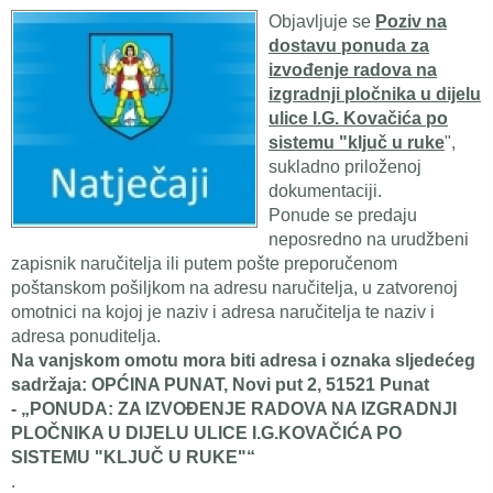
Objavljuje se
Poziv na
dostavu ponuda za
izvođenje radova na
izgradnji pločnika u dijelu
ulice I.G. Kovačića po
sistemu "ključ u ruke
",
sukladno priloženoj
dokumentaciji.
Ponude se predaju
neposredno na urudžbeni
zapisnik naručitelja ili putem pošte preporučenom
poštanskom pošiljkom na adresu naručitelja, u zatvorenoj
omotnici na kojoj je naziv i adresa naručitelja te naziv i
adresa ponuditelja.
Na vanjskom omotu mora biti adresa i oznaka sljedećeg
sadržaja: OPĆINA PUNAT, Novi put 2, 51521 Punat
- „PONUDA: ZA IZVOĐENJE RADOVA NA IZGRADNJI
PLOČNIKA U DIJELU ULICE I.G.KOVAČIĆA PO
SISTEMU "KLJUČ U RUKE"“
.