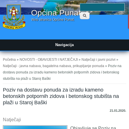
Obrazac
P
Općina Punat
pretraživanja
Web stranica Općine Punat.
Navigacija
Vi ste ovdje
Početna
»
NOVOSTI - OBAVIJESTI I NATJEČAJI
»
Natječaji i javni pozivi
»
Natječaji - javna nabava, bagatelna nabava, prikupljanje ponuda
» Poziv na
dostavu ponuda za izradu kameno betonskih potpornih zidova i betonskog
stubišta na plaži u Staroj Baški
Poziv na dostavu ponuda za izradu kameno
betonskih potpornih zidova i betonskog stubišta na
plaži u Staroj Baški
21.01.2020.
Natječaji
Objavljuje se Poziv na