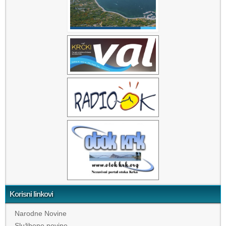
Korisni linkovi
Narodne Novine
Službene novine