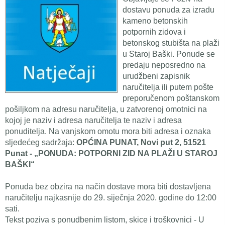
dostavu ponuda za izradu
kameno betonskih
potpornih zidova i
betonskog stubišta na plaži
u Staroj Baški. Ponude se
predaju neposredno na
urudžbeni zapisnik
naručitelja ili putem pošte
preporučenom poštanskom
pošiljkom na adresu naručitelja, u zatvorenoj omotnici na
kojoj je naziv i adresa naručitelja te naziv i adresa
ponuditelja. Na vanjskom omotu mora biti adresa i oznaka
sljedećeg sadržaja:
OPĆINA PUNAT, Novi put 2, 51521
Punat - „PONUDA: POTPORNI ZID NA PLAŽI U STAROJ
BAŠKI“
Ponuda bez obzira na način dostave mora biti dostavljena
naručitelju najkasnije do 29. siječnja 2020. godine do 12:00
sati.
Tekst poziva s ponudbenim listom, skice i troškovnici - U