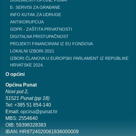
DOKUMENTI OPĆINE PUNAT
E- SERVISI ZA GRAĐANE
INFO KUTAK ZA UDRUGE
ANTIKORUPCIJA
GDPR - ZAŠTITA PRIVATNOSTI
DIGITALNA PRISTUPAČNOST
PROJEKTI FINANCIRANI IZ EU FONDOVA
LOKALNI IZBORI 2021
IZBORI ČLANOVA U EUROPSKI PARLAMENT IZ REPUBLIKE
HRVATSKE 2024.
O općini
Općina Punat
Novi put 2,
51521 Punat (pp 18)
Tel: +385 51 854-140
Email:
opcina@punat.hr
MBS: 2554640
OIB: 59398328383
IBAN: HR8724020061836000009