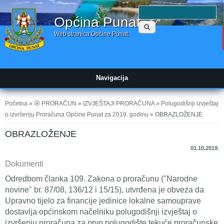
Obrazac
P
Općina Punat
pretraživanja
Web stranica Općine Punat.
Navigacija
Vi ste ovdje
Početna
»
⦿ PRORAČUN
»
IZVJEŠTAJI PRORAČUNA
»
Polugodišnji izvještaj
o izvršenju Proračuna Općine Punat za 2019. godinu
» OBRAZLOŽENJE
OBRAZLOŽENJE
01.10.2019.
Dokumenti
Odredbom članka 109. Zakona o proračunu ("Narodne
novine" br. 87/08, 136/12 i 15/15), utvrđena je obveza da
Upravno tijelo za financije jedinice lokalne samouprave
dostavlja općinskom načelniku polugodišnji izvještaj o
izvršenju proračuna za prvo polugodište tekuće proračunske