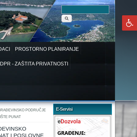
Obrazac
Pretraga
pretraživanja
DACI
PROSTORNO PLANIRANJE
DPR - ZAŠTITA PRIVATNOSTI
E-Servisi
- GRAĐEVINSKO PODRUČJE
IŠTE PUNAT
AĐEVINSKO
NAT I POSLOVNE