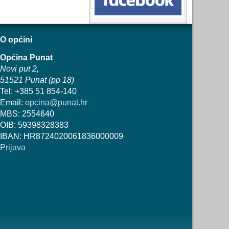
O općini
Općina Punat
Novi put 2,
51521 Punat (pp 18)
Tel: +385 51 854-140
Email:
opcina@punat.hr
MBS: 2554640
OIB: 59398328383
IBAN: HR8724020061836000009
Prijava