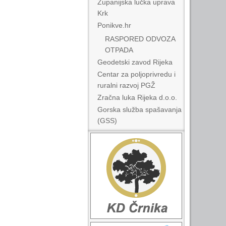
Županijska lučka uprava
Krk
Ponikve.hr
RASPORED ODVOZA
OTPADA
Geodetski zavod Rijeka
Centar za poljoprivredu i
ruralni razvoj PGŽ
Zračna luka Rijeka d.o.o.
Gorska služba spašavanja
(GSS)