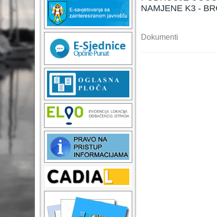
NAMJENE K3 - B
Dokumenti
T