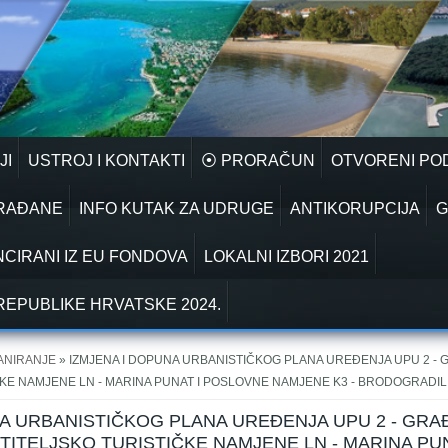
JI
USTROJ I KONTAKTI
⦿ PRORAČUN
OTVORENI PO
GRAĐANE
INFO KUTAK ZA UDRUGE
ANTIKORUPCIJA
G
NCIRANI IZ EU FONDOVA
LOKALNI IZBORI 2021
REPUBLIKE HRVATSKE 2024.
ANIRANJE
» IZMJENA I DOPUNA URBANISTIČKOG PLANA UREĐENJA UPU 2 
KE NAMJENE LN - MARINA PUNAT I POSLOVNE NAMJENE K3 - BRODOGRADIL
NA URBANISTIČKOG PLANA UREĐENJA UPU 2 - GR
ITELJSKO TURISTIČKE NAMJENE LN - MARINA PU