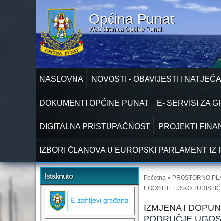
Općina Punat
Web stranica Općine Punat.
NASLOVNA
NOVOSTI - OBAVIJESTI I NATJEČA
DOKUMENTI OPĆINE PUNAT
E- SERVISI ZA 
DIGITALNA PRISTUPAČNOST
PROJEKTI FINA
IZBORI ČLANOVA U EUROPSKI PARLAMENT IZ 
Vi ste ovdje
Istaknuto
Početna
»
PROSTORNO PL
UGOSTITELJSKO TURISTIČ
IZMJENA I DOPU
PODRUČJE UGOST