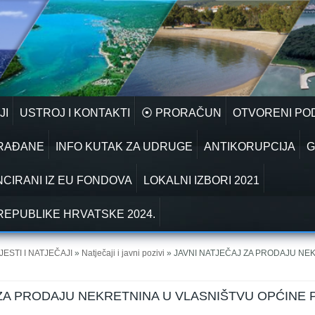
JI
USTROJ I KONTAKTI
⦿ PRORAČUN
OTVORENI PO
GRAĐANE
INFO KUTAK ZA UDRUGE
ANTIKORUPCIJA
G
NCIRANI IZ EU FONDOVA
LOKALNI IZBORI 2021
REPUBLIKE HRVATSKE 2024.
JESTI I NATJEČAJI
»
Natječaji i javni pozivi
» JAVNI NATJEČAJ ZA PRODAJU NE
 ZA PRODAJU NEKRETNINA U VLASNIŠTVU OPĆINE 