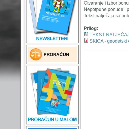
Otvaranje i izbor ponu
Nepotpune ponude i p
Tekst natječaja sa p
Prilog:
TEKST NATJEČA
SKICA - geodetski 
T