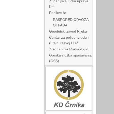
Županijska lučka uprava
Krk
Ponikve.hr
RASPORED ODVOZA
OTPADA
Geodetski zavod Rijeka
Centar za poljoprivredu i
ruralni razvoj PGŽ
Zračna luka Rijeka d.o.o.
Gorska služba spašavanja
(GSS)