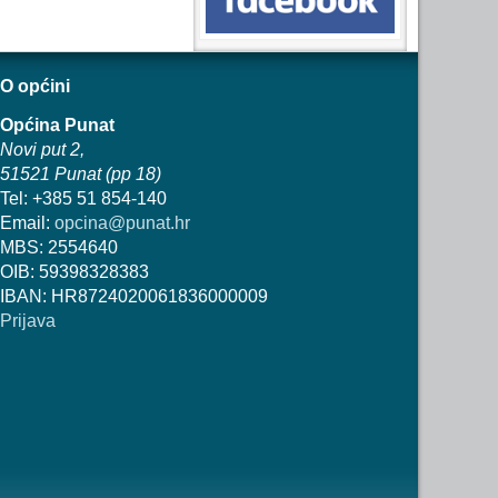
O općini
Općina Punat
Novi put 2,
51521 Punat (pp 18)
Tel: +385 51 854-140
Email:
opcina@punat.hr
MBS: 2554640
OIB: 59398328383
IBAN: HR8724020061836000009
Prijava