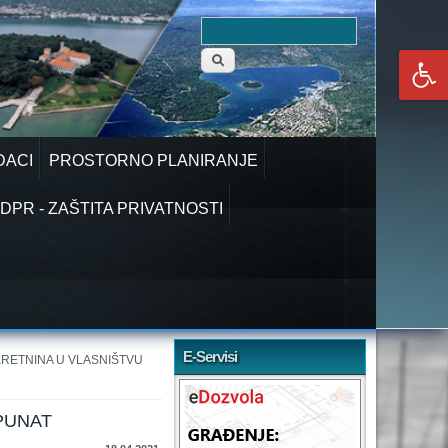
Obrazac
Pretraga
pretraživanja
DACI
PROSTORNO PLANIRANJE
DPR - ZAŠTITA PRIVATNOSTI
E-Servisi
KRETNINA U VLASNIŠTVU
PUNAT