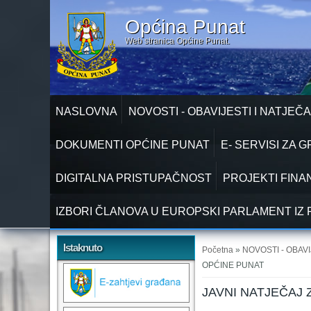
Općina Punat
Web stranica Općine Punat.
NASLOVNA
NOVOSTI - OBAVIJESTI I NATJEČA
DOKUMENTI OPĆINE PUNAT
E- SERVISI ZA 
DIGITALNA PRISTUPAČNOST
PROJEKTI FINA
IZBORI ČLANOVA U EUROPSKI PARLAMENT IZ 
Vi ste ovdje
Istaknuto
Početna
»
NOVOSTI - OBAVI
OPĆINE PUNAT
JAVNI NATJEČAJ