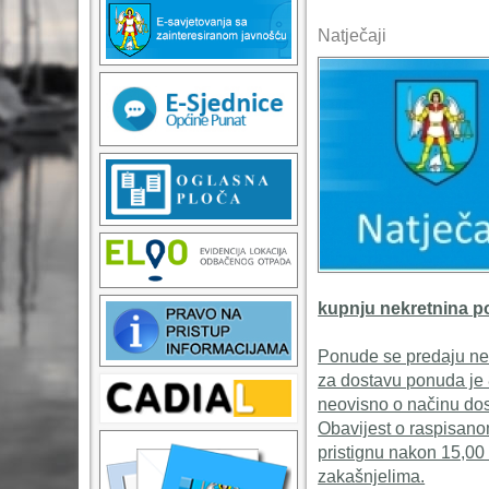
Natječaji
kupnju nekretnina po
Ponude se predaju nep
za dostavu ponuda je 8
neovisno o načinu dos
Obavijest o raspisano
pristignu nakon 15,00
zakašnjelima.