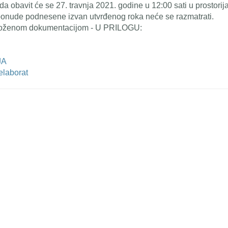
da obavit će se 27. travnja 2021. godine u 12:00 sati u prostor
onude podnesene izvan utvrđenog roka neće se razmatrati.
riloženom dokumentacijom - U PRILOGU:
JA
elaborat
weet Widget