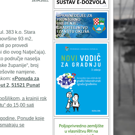
18.04.2021.
ul. 383 k.o. Stara
 površine 93 m2,
ati po provedi
i dio ovog Natječaja).
o područje naselja
ke županije“, broj
ješovite namjene.
nakom:
«Ponuda za
ut 2, 51521 Punat
šiljkom, a krajnji rok
u“ do 15,00 sati
. godine. Ponude koje
 smatraju se