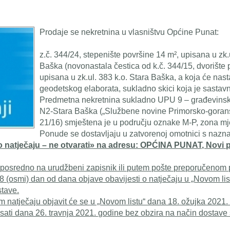
Prodaje se nekretnina u vlasništvu Općine Punat:
z.č. 344/24, stepenište površine 14 m², upisana u zk.
Baška (novonastala čestica od k.č. 344/15, dvorište
upisana u zk.ul. 383 k.o. Stara Baška, a koja će nast
geodetskog elaborata, sukladno skici koja je sastavn
Predmetna nekretnina sukladno UPU 9 – građevinsk
N2-Stara Baška („Službene novine Primorsko-gorans
21/16) smještena je u području oznake M-P, zona m
Ponude se dostavljaju u zatvorenoj omotnici s naz
 natječaju – ne otvarati» na adresu: OPĆINA PUNAT, Novi p
osredno na urudžbeni zapisnik ili putem pošte preporučenom po
 (osmi) dan od dana objave obavijesti o natječaju u „Novom list
tave.
m natječaju objavit će se u „Novom listu“ dana 18. ožujka 2021
 sati dana 26. travnja 2021. godine bez obzira na način dostave