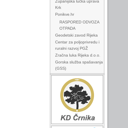
Županijska lučka uprava
Krk
Ponikve.hr
RASPORED ODVOZA
OTPADA
Geodetski zavod Rijeka
Centar za poljoprivredu i
ruralni razvoj PGŽ
Zračna luka Rijeka d.o.o.
Gorska služba spašavanja
(GSS)