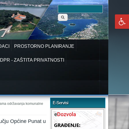
Obrazac
Pretraga
pretraživanja
DACI
PROSTORNO PLANIRANJE
DPR - ZAŠTITA PRIVATNOSTI
E-Servisi
grama održavanja komunalne
učju Općine Punat u