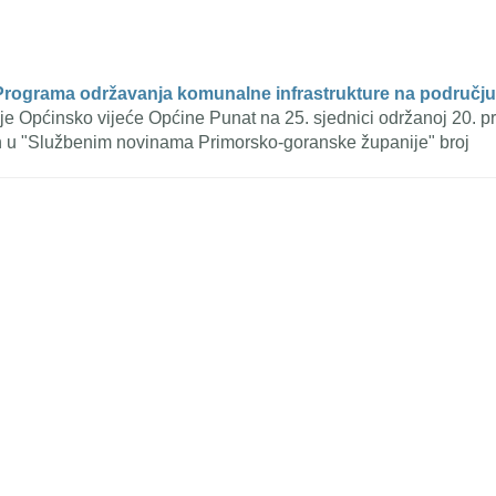
 Programa održavanja komunalne infrastrukture na područj
 je Općinsko vijeće Općine Punat na 25. sjednici održanoj 20. 
n u "Službenim novinama Primorsko-goranske županije" broj
weet Widget