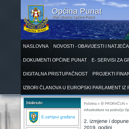
Općina Punat
Web stranica Općine Punat.
NASLOVNA
NOVOSTI - OBAVIJESTI I NATJEČA
DOKUMENTI OPĆINE PUNAT
E- SERVISI ZA 
DIGITALNA PRISTUPAČNOST
PROJEKTI FINA
IZBORI ČLANOVA U EUROPSKI PARLAMENT IZ 
Vi ste ovdje
Istaknuto
Početna
»
⦿ PRORAČUN
»
infrastrukture na području O
2. izmjene i dopun
2019. godini