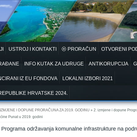
JI
USTROJ I KONTAKTI
⦿ PRORAČUN
OTVORENI PO
GRAĐANE
INFO KUTAK ZA UDRUGE
ANTIKORUPCIJA
G
NCIRANI IZ EU FONDOVA
LOKALNI IZBORI 2021
REPUBLIKE HRVATSKE 2024.
IZMJENE I DOPUNE PRORAČUNA ZA 2019. GODINU
» 2. izmjene i dopune Pro
pćine Punat u 2019. godini
e Programa održavanja komunalne infrastrukture na podr