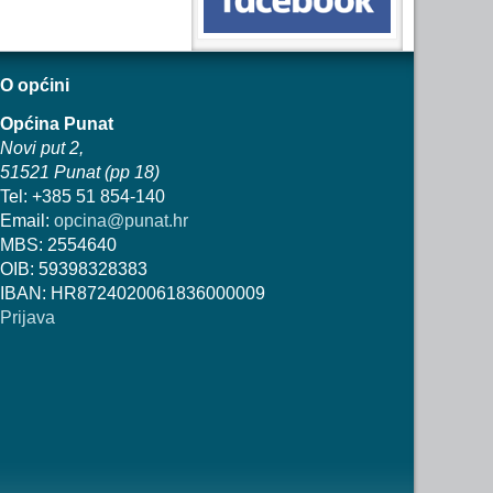
O općini
Općina Punat
Novi put 2,
51521 Punat (pp 18)
Tel: +385 51 854-140
Email:
opcina@punat.hr
MBS: 2554640
OIB: 59398328383
IBAN: HR8724020061836000009
Prijava