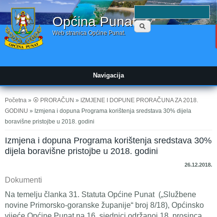
Obrazac
P
Općina Punat
pretraživanja
Web stranica Općine Punat.
Navigacija
Vi ste ovdje
Početna
»
⦿ PRORAČUN
»
IZMJENE I DOPUNE PRORAČUNA ZA 2018.
GODINU
» Izmjena i dopuna Programa korištenja sredstava 30% dijela
boravišne pristojbe u 2018. godini
Izmjena i dopuna Programa korištenja sredstava 30%
dijela boravišne pristojbe u 2018. godini
26.12.2018.
Dokumenti
Na temelju članka 31. Statuta Općine Punat („Službene
novine Primorsko-goranske županije“ broj 8/18), Općinsko
vijeće Općine Punat na 16. sjednici održanoj 18. prosinca