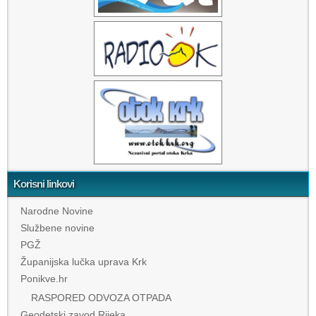
Korisni linkovi
Narodne Novine
Službene novine
PGŽ
Županijska lučka uprava Krk
Ponikve.hr
RASPORED ODVOZA OTPADA
Geodetski zavod Rijeka