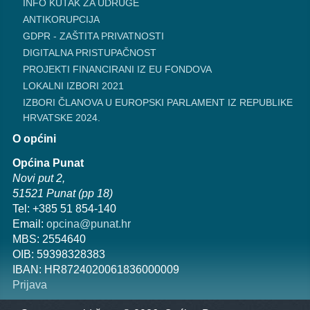
INFO KUTAK ZA UDRUGE
ANTIKORUPCIJA
GDPR - ZAŠTITA PRIVATNOSTI
DIGITALNA PRISTUPAČNOST
PROJEKTI FINANCIRANI IZ EU FONDOVA
LOKALNI IZBORI 2021
IZBORI ČLANOVA U EUROPSKI PARLAMENT IZ REPUBLIKE
HRVATSKE 2024.
O općini
Općina Punat
Novi put 2,
51521 Punat (pp 18)
Tel: +385 51 854-140
Email:
opcina@punat.hr
MBS: 2554640
OIB: 59398328383
IBAN: HR8724020061836000009
Prijava